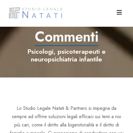
Lun-Ven 8:30-13:00 16:00-19:00
Commenti
Padri Separati
Psicologi, psicoterapeuti e
Competenze
Associazione Padri Separati
neuropsichiatria infantile
Famiglie
L'angolo dello psicologo
Diritto di famiglia e minorile
Blog
Articoli
Successioni ereditarie
Tutela dei figli
Lo Studio
Convegni
Diritto civile
Mediazione familiare
Tutti i post
Lo Studio Legale Natati & Partners si impegna da
Contatti
Diritto internazionale
Servizi sociali area minori
Riflessioni
Avv. Angela Natati
sempre ad offrire soluzioni legali efficaci sui temi a noi
più cari, come il diritto alla bigenitorialità e il diritto di
Commenti
Avv. Stefano Cera