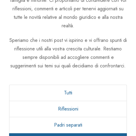
famiglia e minorile. Ci proponiamo di condividere con voi
Avv. Linda Zullo
riflessioni, commenti e articoli per tenervi aggiornati su
tutte le novità relative al mondo giuridico e alla nostra
Avv. Chiara Carlin
realtà.
Speriamo che i nostri post vi ispirino e vi offrano spunti di
riflessione utili alla vostra crescita culturale. Restiamo
sempre disponibili ad accogliere commenti e
suggerimenti sui temi sui quali decidiamo di confrontarci.
Tutti
Riflessioni
Padri separati