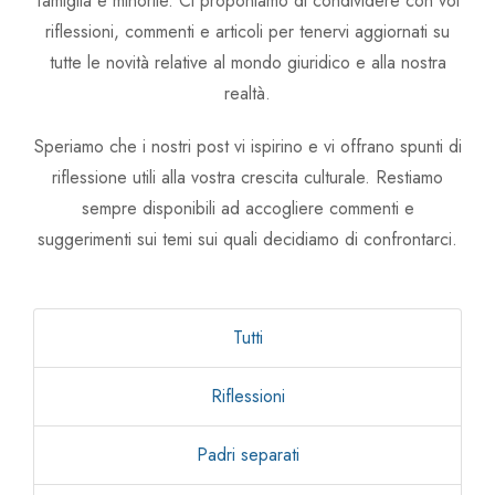
famiglia e minorile. Ci proponiamo di condividere con voi
Avv. Linda Zullo
riflessioni, commenti e articoli per tenervi aggiornati su
tutte le novità relative al mondo giuridico e alla nostra
Avv. Chiara Carlin
realtà.
Speriamo che i nostri post vi ispirino e vi offrano spunti di
riflessione utili alla vostra crescita culturale. Restiamo
sempre disponibili ad accogliere commenti e
suggerimenti sui temi sui quali decidiamo di confrontarci.
Tutti
Riflessioni
Padri separati