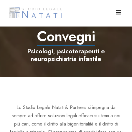
Lun-Ven 8:30-13:00 16:00-19:00
Convegni
Padri Separati
Psicologi, psicoterapeuti e
Competenze
Associazione Padri Separati
neuropsichiatria infantile
Famiglie
L'angolo dello psicologo
Diritto di famiglia e minorile
Blog
Articoli
Successioni ereditarie
Tutela dei figli
Lo Studio
Convegni
Diritto civile
Mediazione familiare
Tutti i post
Lo Studio Legale Natati & Partners si impegna da
Contatti
Diritto internazionale
Servizi sociali area minori
Riflessioni
Avv. Angela Natati
sempre ad offrire soluzioni legali efficaci sui temi a noi
più cari, come il diritto alla bigenitorialità e il diritto di
Commenti
Avv. Stefano Cera