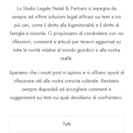
Avv. Linda Zullo
Lo Studio Legale Natati & Partners si impegna da
sempre ad offrire soluzioni legali efficaci sui temi a noi
Avv. Chiara Carlin
più cari, come il diritto alla bigenitorialità e il diritto di
famiglia e minorile. Ci proponiamo di condividere con voi
riflessioni, commenti e articoli per tenervi aggiornati su
tutte le novità relative al mondo giuridico e alla nostra
realtà.
Speriamo che i nostri post vi ispirino e vi offrano spunti di
riflessione utili alla vostra crescita culturale. Restiamo
sempre disponibili ad accogliere commenti e
suggerimenti sui temi sui quali decidiamo di confrontarci.
Tutti