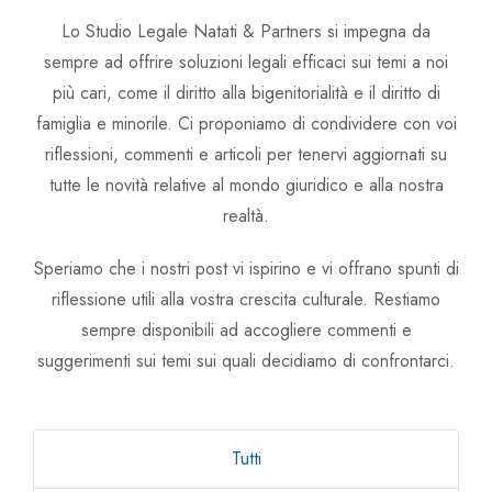
Avv. Linda Zullo
Lo Studio Legale Natati & Partners si impegna da
sempre ad offrire soluzioni legali efficaci sui temi a noi
Avv. Chiara Carlin
più cari, come il diritto alla bigenitorialità e il diritto di
famiglia e minorile. Ci proponiamo di condividere con voi
riflessioni, commenti e articoli per tenervi aggiornati su
tutte le novità relative al mondo giuridico e alla nostra
realtà.
Speriamo che i nostri post vi ispirino e vi offrano spunti di
riflessione utili alla vostra crescita culturale. Restiamo
sempre disponibili ad accogliere commenti e
suggerimenti sui temi sui quali decidiamo di confrontarci.
Tutti