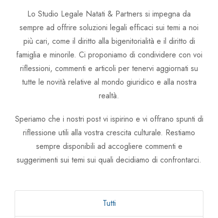
Avv. Linda Zullo
Lo Studio Legale Natati & Partners si impegna da
sempre ad offrire soluzioni legali efficaci sui temi a noi
Avv. Chiara Carlin
più cari, come il diritto alla bigenitorialità e il diritto di
famiglia e minorile. Ci proponiamo di condividere con voi
riflessioni, commenti e articoli per tenervi aggiornati su
tutte le novità relative al mondo giuridico e alla nostra
realtà.
Speriamo che i nostri post vi ispirino e vi offrano spunti di
riflessione utili alla vostra crescita culturale. Restiamo
sempre disponibili ad accogliere commenti e
suggerimenti sui temi sui quali decidiamo di confrontarci.
Tutti