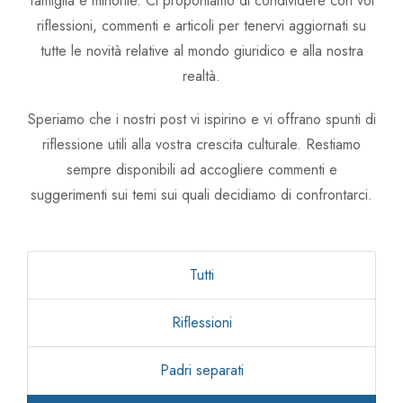
famiglia e minorile. Ci proponiamo di condividere con voi
Avv. Linda Zullo
riflessioni, commenti e articoli per tenervi aggiornati su
tutte le novità relative al mondo giuridico e alla nostra
Avv. Chiara Carlin
realtà.
Speriamo che i nostri post vi ispirino e vi offrano spunti di
riflessione utili alla vostra crescita culturale. Restiamo
sempre disponibili ad accogliere commenti e
suggerimenti sui temi sui quali decidiamo di confrontarci.
Tutti
Riflessioni
Padri separati