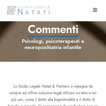
Lun-Ven 8:30-13:00 16:00-19:00
Commenti
Padri Separati
Psicologi, psicoterapeuti e
Competenze
Associazione Padri Separati
neuropsichiatria infantile
Famiglie
L'angolo dello psicologo
Diritto di famiglia e minorile
Blog
Articoli
Successioni ereditarie
Tutela dei figli
Lo Studio
Convegni
Diritto civile
Mediazione familiare
Tutti i post
Lo Studio Legale Natati & Partners si impegna da
Contatti
Diritto internazionale
Servizi sociali area minori
Riflessioni
Avv. Angela Natati
sempre ad offrire soluzioni legali efficaci sui temi a noi
più cari, come il diritto alla bigenitorialità e il diritto di
Commenti
Avv. Stefano Cera