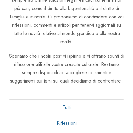
sempre ad offrire soluzioni legali efficaci sui temi a noi
Avv. Linda Zullo
più cari, come il diritto alla bigenitorialità e il diritto di
famiglia e minorile. Ci proponiamo di condividere con voi
Avv. Chiara Carlin
riflessioni, commenti e articoli per tenervi aggiornati su
tutte le novità relative al mondo giuridico e alla nostra
realtà.
Speriamo che i nostri post vi ispirino e vi offrano spunti di
riflessione utili alla vostra crescita culturale. Restiamo
sempre disponibili ad accogliere commenti e
suggerimenti sui temi sui quali decidiamo di confrontarci.
Tutti
Riflessioni