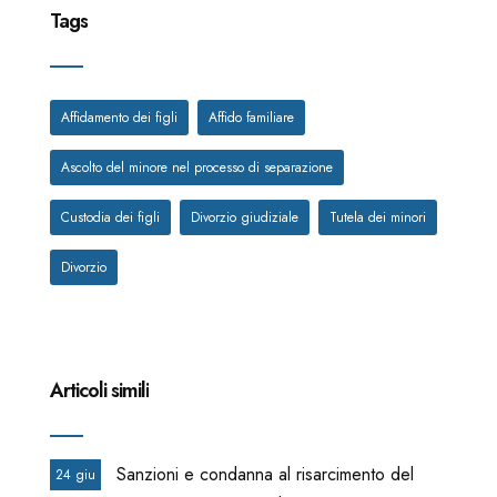
Tags
Affidamento dei figli
Affido familiare
Ascolto del minore nel processo di separazione
Custodia dei figli
Divorzio giudiziale
Tutela dei minori
Divorzio
Articoli simili
Sanzioni e condanna al risarcimento del
24 giu