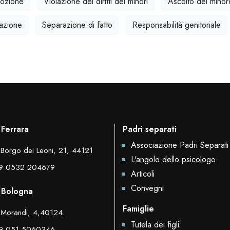
ozione
Violazione dei diritti dei minori
Ascolto del minor
razione
Separazione di fatto
Responsabilità genitoriale
 Ferrara
Padri separati
Associazione Padri Separati
 Borgo dei Leoni, 21, 44121
L'angolo dello psicologo
9 0532 204679
Articoli
Convegni
 Bologna
Famiglie
 Morandi, 4,40124
Tutela dei figli
9 051 5060346