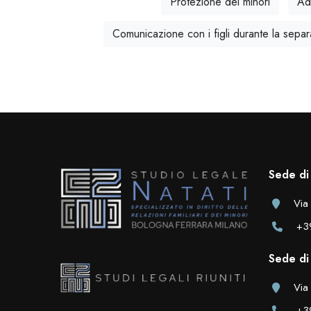
Protezione dei minori
Ad
Comunicazione con i figli durante la sepa
Sede di
Via
+3
Sede di
Via
+3