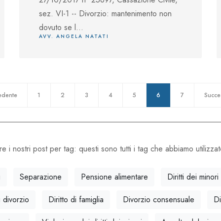
sez. VI-1 -- Divorzio: mantenimento non
dovuto se l...
AVV. ANGELA NATATI
edente
1
2
3
4
5
6
7
Succe
e i nostri post per tag: questi sono tutti i tag che abbiamo utilizzat
i
Separazione
Pensione alimentare
Diritti dei minori
 divorzio
Diritto di famiglia
Divorzio consensuale
Di