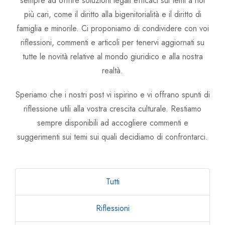
sempre ad offrire soluzioni legali efficaci sui temi a noi
Avv. Linda Zullo
più cari, come il diritto alla bigenitorialità e il diritto di
famiglia e minorile. Ci proponiamo di condividere con voi
Avv. Chiara Carlin
riflessioni, commenti e articoli per tenervi aggiornati su
tutte le novità relative al mondo giuridico e alla nostra
realtà.
Speriamo che i nostri post vi ispirino e vi offrano spunti di
riflessione utili alla vostra crescita culturale. Restiamo
sempre disponibili ad accogliere commenti e
suggerimenti sui temi sui quali decidiamo di confrontarci.
Tutti
Riflessioni